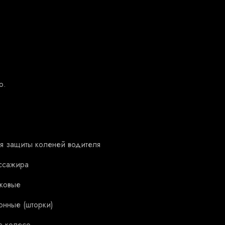
о.
я защиты коленей водителя
ссажира
ковые
онные (шторки)
е колесо