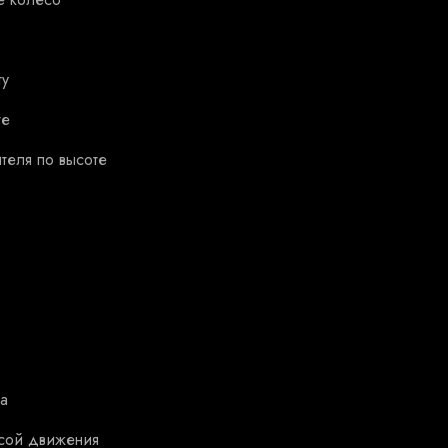
ту
те
теля по высоте
а
осой движения