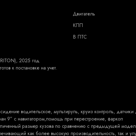
Двигатель
КПП
В ПТС
TRITON), 2025 год
отов к постановке на учет.
идение водительское, мультируль, круиз контроль, датчики 
кран 9” с навигатором,помощь при перестроение, фаркоп
еличенный размер кузова по сравнению с предыдущей модел
печивающий как более высокую производительность, так и ул