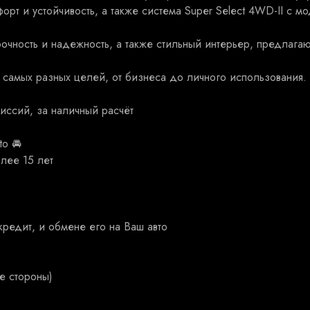
орт и устойчивость, а также система Suреr Sеlесt 4WD-II с
чность и надежность, а также стильный интерьер, предлага
 самых разных целей, от бизнеса до личного использования.
исcий, зa наличный рaсчёт
o 🚘
лее 15 лет
кредит, и обмене его на Ваш авто
е стороны)