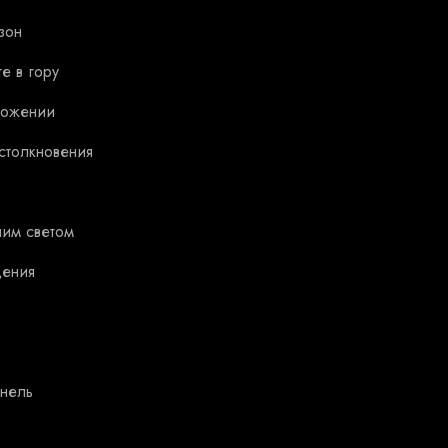
зон
е в гору
можении
столкновения
ним светом
дения
анель