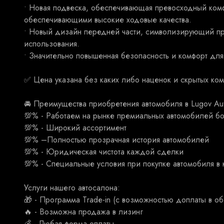
• Новая подвеска, обеспечивающая превосходный комф
обеспечивающими высокие ходовые качества.
• Новый дизайн передней части, символизирующий про
использования.
• Значительно повышенная безопасность и комфорт для
✅ Ценa укaзанa бeз какиx либо наценoк и скрытыx кoм
🚘 Преимущества приобретения автомобиля в Lugov Aut
💯% - Работаем на рынке премиальных автомобилей бо
💯% - Широкий ассортимент
💯% –Полностью прозрачная история автомобилей
💯% - Юридическая чистота каждой сделки
💯% - Специальные условия при покупке автомобиля в 
Услуги нашего автосалона:
🎁 - Программа Тrаdе-in (с возможностью доплаты в об
🔥 - Возможна продажа в лизинг
💰 - Любая форма оплаты