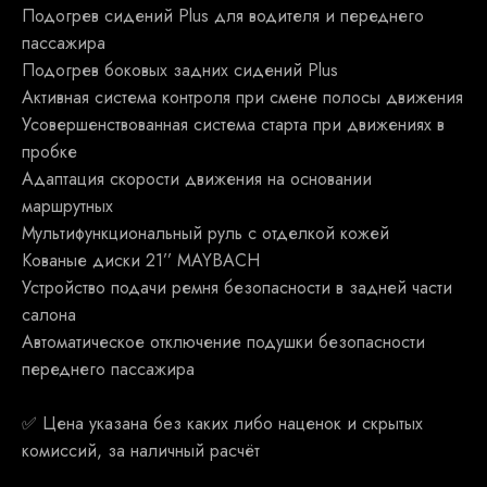
Подогрев сидений Plus для водителя и переднего
пассажира
Подогрев боковых задних сидений Plus
Активная система контроля при смене полосы движения
Усовершенствованная система старта при движениях в
пробке
Адаптация скорости движения на основании
маршрутных
Мультифункциональный руль с отделкой кожей
Кованые диски 21’’ MAYBACH
Устройство подачи ремня безопасности в задней части
салона
Автоматическое отключение подушки безопасности
переднего пассажира
✅ Ценa укaзанa бeз какиx либо наценoк и скрытыx
кoмисcий, зa наличный рaсчёт