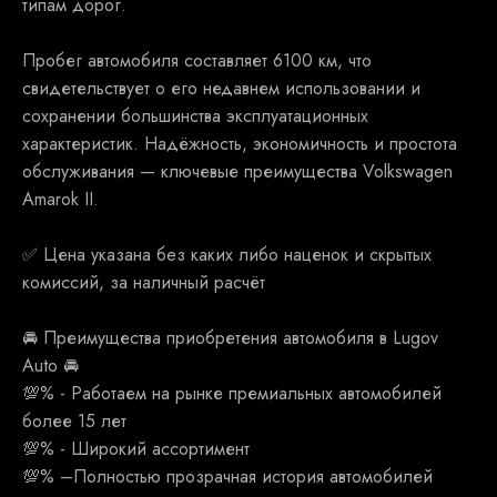
типам дорог.
Пробег автомобиля составляет 6100 км, что
свидетельствует о его недавнем использовании и
сохранении большинства эксплуатационных
характеристик. Надёжность, экономичность и простота
обслуживания — ключевые преимущества Volkswagen
Amarok II.
✅ Ценa укaзанa бeз какиx либо наценoк и скрытыx
кoмисcий, зa наличный рaсчёт
🚘 Преимущества приобретения автомобиля в Lugov
Auto 🚘
💯% - Работаем на рынке премиальных автомобилей
более 15 лет
💯% - Широкий ассортимент
💯% –Полностью прозрачная история автомобилей