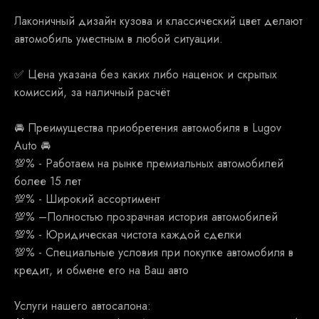
Лаконичный дизайн кузова и классический цвет делают
автомобиль уместным в любой ситуации.
✅ Ценa укaзанa бeз какиx либо наценoк и скрытыx
кoмисcий, зa наличный рaсчёт
🚘 Преимущества приобретения автомобиля в Lugov
Auto 🚘
💯% - Работаем на рынке премиальных автомобилей
более 15 лет
💯% - Широкий ассортимент
💯% –Полностью прозрачная история автомобилей
💯% - Юридическая чистота каждой сделки
💯% - Специальные условия при покупке автомобиля в
кредит, и обмене его на Ваш авто
Услуги нашего автосалона: