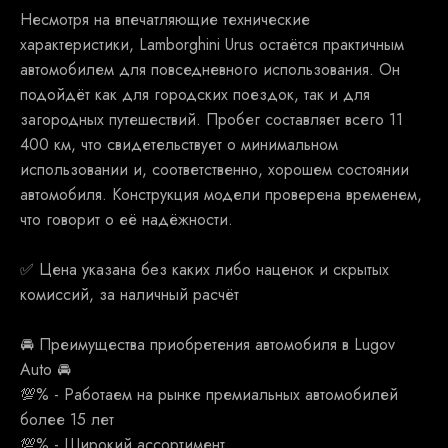
Несмотря на впечатляющие технические
характеристики, Lamborghini Urus остаётся практичным
автомобилем для повседневного использования. Он
подойдёт как для городских поездок, так и для
загородных путешествий. Пробег составляет всего 11
400 км, что свидетельствует о минимальном
использовании и, соответственно, хорошем состоянии
автомобиля. Конструкция модели проверена временем,
что говорит о её надёжности.
✅ Ценa укaзанa бeз какиx либо наценoк и скрытыx
кoмисcий, зa наличный рaсчёт
🚘 Преимущества приобретения автомобиля в Lugov
Auto 🚘
💯% - Работаем на рынке премиальных автомобилей
более 15 лет
💯% - Широкий ассортимент