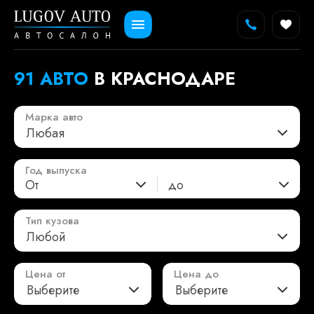
91 АВТО
В КРАСНОДАРЕ
Марка авто
Любая
Год выпуска
От
до
Тип кузова
Любой
Цена от
Цена до
Выберите
Выберите